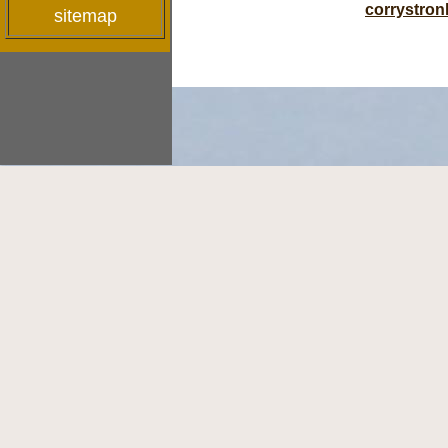
corrystro
sitemap