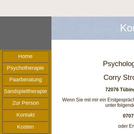
Ko
Home
Psycholog
Psychotherapie
Corry St
Paarberatung
72076 Tübin
Sandspieltherapie
Wenn Sie mit mir ein Erstgespräc
Zur Person
unter folgen
Kontakt
0707
oder E
Kosten